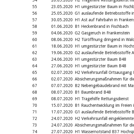
54
20.05.2020
H2 Tragehilfe Rettungsdienst mi
55
23.05.2020
H1 umgestürzter Baum in Fisch
56
25.05.2020
G1 auslaufende Betriebsstoffe i
57
30.05.2020
H1 Ast auf Fahrbahn in Franken
58
01.06.2020
B1 Heckenbrand in Fischbach
59
04.06.2020
G2 Gasgeruch in Frankenstein
60
08.06.2020
H2 Türöffnung dringend in Wald
61
18.06.2020
H1 umgestürzter Baum in Hoch
62
19.06.2020
G2 auslaufende Betriebsstoffe 
63
24.06.2020
H1 umgestürzter Baum B48
64
27.06.2020
H1 umgestürzter Baum B48
65
02.07.2020
H2 Verkehrsunfall Ortsausgang
66
02.07.2020
Absicherungsmaßnahmen für die
67
07.07.2020
B2 Nebengebäudebrand mit Mass
68
08.07.2020
B1 Baumbrand B48
69
08.07.2020
H1 Tragehilfe Rettungsdienst
70
15.07.2020
B1 Rauchentwicklung im Freien 
71
17.07.2020
G1 auslaufende Betriebsstoffe 
72
24.07.2020
H2 Verkehrsunfall eingeklemmt
73
24.07.2020
Absicherungsmaßnahmen für die
74
27.07.2020
H1 Wassernotstand B37 Hochsp