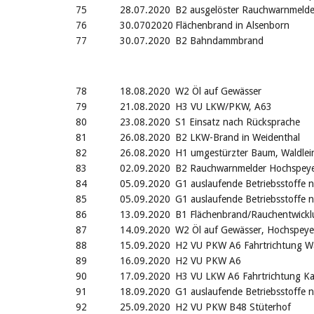
75
28.07.2020
B2 ausgelöster Rauchwarnmelde
76
30.0702020
Flächenbrand in Alsenborn
77
30.07.2020
B2 Bahndammbrand
78
18.08.2020
W2 Öl auf Gewässer
79
21.08.2020
H3 VU LKW/PKW, A63
80
23.08.2020
S1 Einsatz nach Rücksprache
81
26.08.2020
B2 LKW-Brand in Weidenthal
82
26.08.2020
H1 umgestürzter Baum, Waldlei
83
02.09.2020
B2 Rauchwarnmelder Hochspey
84
05.09.2020
G1 auslaufende Betriebsstoffe 
85
05.09.2020
G1 auslaufende Betriebsstoffe 
86
13.09.2020
B1 Flächenbrand/Rauchentwickl
87
14.09.2020
W2 Öl auf Gewässer, Hochspeye
88
15.09.2020
H2 VU PKW A6 Fahrtrichtung W
89
16.09.2020
H2 VU PKW A6
90
17.09.2020
H3 VU LKW A6 Fahrtrichtung Kai
91
18.09.2020
G1 auslaufende Betriebsstoffe 
92
25.09.2020
H2 VU PKW B48 Stüterhof