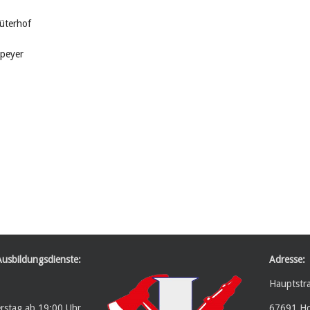
üterhof
peyer
Ausbildungsdienste:
Adresse:
Hauptstr
erstag ab 19:00 Uhr
67691 Ho