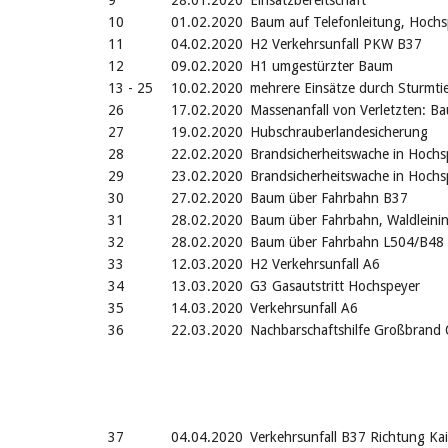
9
28.01.2020
Einsatzbereitschaft
10
01.02.2020
Baum auf Telefonleitung, Hochs
11
04.02.2020
H2 Verkehrsunfall PKW B37
12
09.02.2020
H1 umgestürzter Baum
13 - 25
10.02.2020
mehrere Einsätze durch Sturmti
26
17.02.2020
Massenanfall von Verletzten: 
27
19.02.2020
Hubschrauberlandesicherung
28
22.02.2020
Brandsicherheitswache in Hochs
29
23.02.2020
Brandsicherheitswache in Hochs
30
27.02.2020
Baum über Fahrbahn B37
31
28.02.2020
Baum über Fahrbahn, Waldleini
32
28.02.2020
Baum über Fahrbahn L504/B48
33
12.03.2020
H2 Verkehrsunfall A6
34
13.03.2020
G3 Gasautstritt Hochspeyer
35
14.03.2020
Verkehrsunfall A6
36
22.03.2020
Nachbarschaftshilfe Großbrand 
37
04.04.2020
Verkehrsunfall B37 Richtung Kai