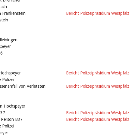
t Drehleiter
bach
n Frankenstein
Bericht Polizeipräsidium Westpfalz
stein
leiningen
speyer
A6
 Hochspeyer
Bericht Polizeipräsidium Westpfalz
 Polizei
enanfall von Verletzten
Bericht Polizeipräsidium Westpfalz
in Hochspeyer
B37
Bericht Polizeipräsidium Westpfalz
e Person B37
Bericht Polizeipräsidium Westpfalz
 Polizei
eyer