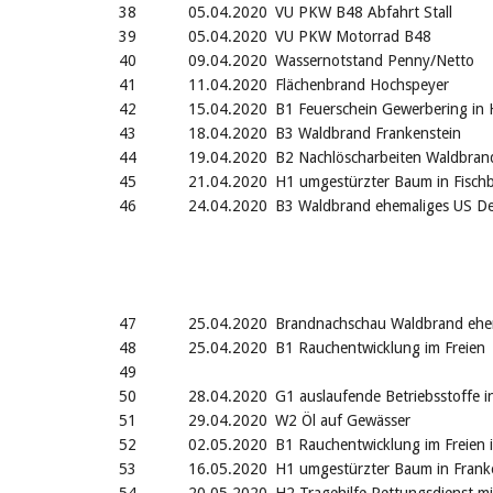
38
05.04.2020
VU PKW B48 Abfahrt Stall
39
05.04.2020
VU PKW Motorrad B48
40
09.04.2020
Wassernotstand Penny/Netto
41
11.04.2020
Flächenbrand Hochspeyer
42
15.04.2020
B1 Feuerschein Gewerbering in
43
18.04.2020
B3 Waldbrand Frankenstein
44
19.04.2020
B2 Nachlöscharbeiten Waldbran
45
21.04.2020
H1 umgestürzter Baum in Fisch
46
24.04.2020
B3 Waldbrand ehemaliges US De
47
25.04.2020
Brandnachschau Waldbrand ehe
48
25.04.2020
B1 Rauchentwicklung im Freien
49
50
28.04.2020
G1 auslaufende Betriebsstoffe 
51
29.04.2020
W2 Öl auf Gewässer
52
02.05.2020
B1 Rauchentwicklung im Freien 
53
16.05.2020
H1 umgestürzter Baum in Frank