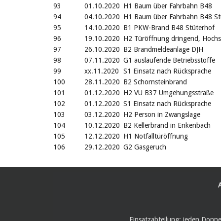
93
01.10.2020
H1 Baum über Fahrbahn B48
94
04.10.2020
H1 Baum über Fahrbahn B48 St
95
14.10.2020
B1 PKW-Brand B48 Stüterhof
96
19.10.2020
H2 Türöffnung dringend, Hochs
97
26.10.2020
B2 Brandmeldeanlage DJH
98
07.11.2020
G1 auslaufende Betriebsstoffe
99
xx.11.2020
S1 Einsatz nach Rücksprache
100
28.11.2020
B2 Schornsteinbrand
101
01.12.2020
H2 VU B37 Umgehungsstraße
102
01.12.2020
S1 Einsatz nach Rücksprache
103
03.12.2020
H2 Person in Zwangslage
104
10.12.2020
B2 Kellerbrand in Enkenbach
105
12.12.2020
H1 Notfalltüröffnung
106
29.12.2020
G2 Gasgeruch
Einsatzabteilung: jeden Donn