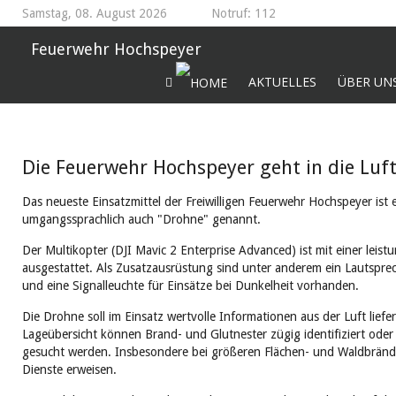
Samstag, 08. August 2026
Notruf: 112
Feuerwehr Hochspeyer
AKTUELLES
ÜBER UN
Die Feuerwehr Hochspeyer geht in die Luft
Das neueste Einsatzmittel der Freiwilligen Feuerwehr Hochspeyer ist
umgangssprachlich auch "Drohne" genannt.
Der Multikopter (DJI Mavic 2 Enterprise Advanced) ist mit einer lei
ausgestattet. Als Zusatzausrüstung sind unter anderem ein Lautspre
und eine Signalleuchte für Einsätze bei Dunkelheit vorhanden.
Die Drohne soll im Einsatz wertvolle Informationen aus der Luft liefe
Lageübersicht können Brand- und Glutnester zügig identifiziert oder 
gesucht werden. Insbesondere bei größeren Flächen- und Waldbrände
Dienste erweisen.