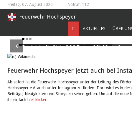
Freitag, 07. August 2026
Notruf: 112
Feuerwehr Hochspeyer
AKTUELLES
ÜBER UN
‹
Feuerwehrfest 2025 am 03.10.
B2.05 Nebengebäudebrand Fischbach
Freizeit für Kinder in prekären Leben
in der Jugendherberge Hochspeyer
Am 03.10.2025 ist es endlich soweit. Die Feuerwehr
Read More
Hochspeyer feiert ihr großes Feuerwehrfest.
Feuerwehr Hochspeyer jetzt auch bei Inst
Read M
Am 20. August 2022 fand an der Jugendherberge in
Hochspeyer eine Einsatzübung der Wehreinheiten
Ab sofort ist die Feuerwehr Hochspeyer unter der Leitung des Förderv
Enkenbach-Alsenborn, Hochspeyer, Frankenstein und
Hochspeyer e.V. auch unter Instagram zu finden. Dort wird es in de
Waldleiningen, im Rahmen der Kinderfreizeit
Beiträge, Neuigkeiten und Storys zu sehen geben. Um auf die neue
„teamZUKUNFT“ statt. Zum dritten Mal kamen Kind
ihr einfach
hier klicken
.
aus unterschiedlichsten Lebensumständen zu einer 1
tägigen Freizeit in die Westpfalz.
Read More