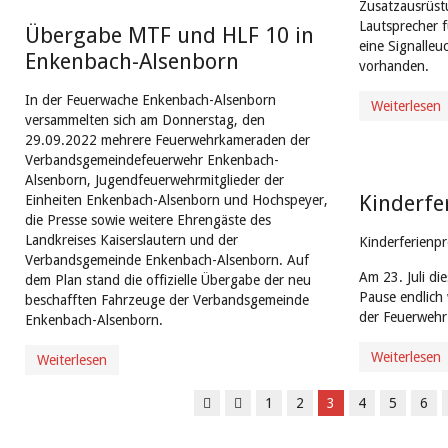
Zusatzausrüst
Lautsprecher 
Übergabe MTF und HLF 10 in
eine Signalleu
Enkenbach-Alsenborn
vorhanden.
In der Feuerwache Enkenbach-Alsenborn
Weiterlesen
versammelten sich am Donnerstag, den
29.09.2022 mehrere Feuerwehrkameraden der
Verbandsgemeindefeuerwehr Enkenbach-
Alsenborn, Jugendfeuerwehrmitglieder der
Kinderf
Einheiten Enkenbach-Alsenborn und Hochspeyer,
die Presse sowie weitere Ehrengäste des
Landkreises Kaiserslautern und der
Kinderferien
Verbandsgemeinde Enkenbach-Alsenborn. Auf
Am 23. Juli di
dem Plan stand die offizielle Übergabe der neu
Pause endlich
beschafften Fahrzeuge der Verbandsgemeinde
der Feuerwehr
Enkenbach-Alsenborn.
Weiterlesen
Weiterlesen
1
2
3
4
5
6